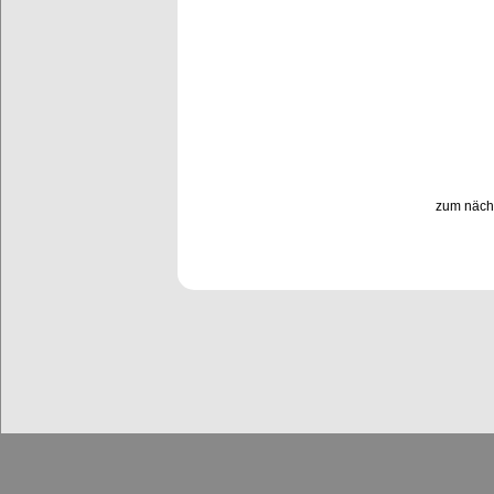
zum nächs