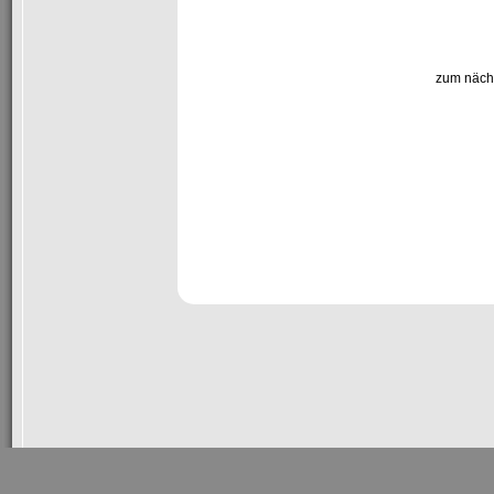
zum nächs