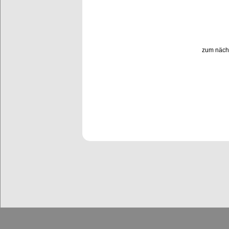
zum nächs